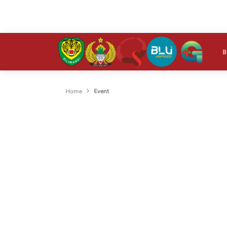
R
B
Home
Event