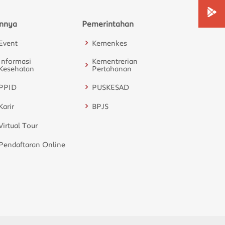
innya
Pemerintahan
Event
Kemenkes
Informasi
Kementrerian
Kesehatan
Pertahanan
PPID
PUSKESAD
Karir
BPJS
Virtual Tour
Pendaftaran Online