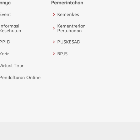
innya
Pemerintahan
Event
Kemenkes
Informasi
Kementrerian
Kesehatan
Pertahanan
PPID
PUSKESAD
Karir
BPJS
Virtual Tour
Pendaftaran Online