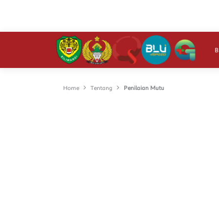
R
B
Home
Tentang
Penilaian Mutu