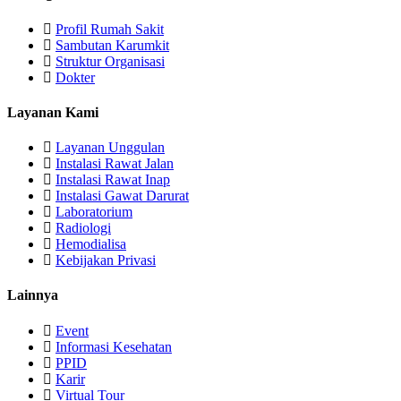
Profil Rumah Sakit
Sambutan Karumkit
Struktur Organisasi
Dokter
Layanan Kami
Layanan Unggulan
Instalasi Rawat Jalan
Instalasi Rawat Inap
Instalasi Gawat Darurat
Laboratorium
Radiologi
Hemodialisa
Kebijakan Privasi
Lainnya
Event
Informasi Kesehatan
PPID
Karir
Virtual Tour