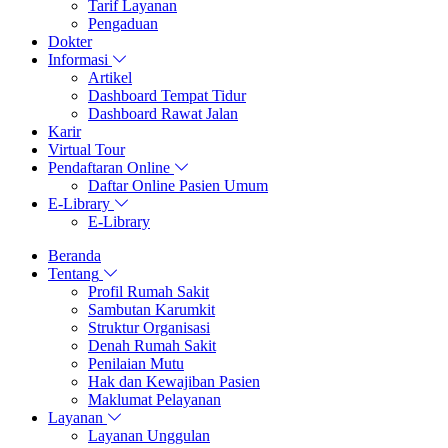
Tarif Layanan
Pengaduan
Dokter
Informasi
Artikel
Dashboard Tempat Tidur
Dashboard Rawat Jalan
Karir
Virtual Tour
Pendaftaran Online
Daftar Online Pasien Umum
E-Library
E-Library
Beranda
Tentang
Profil Rumah Sakit
Sambutan Karumkit
Struktur Organisasi
Denah Rumah Sakit
Penilaian Mutu
Hak dan Kewajiban Pasien
Maklumat Pelayanan
Layanan
Layanan Unggulan