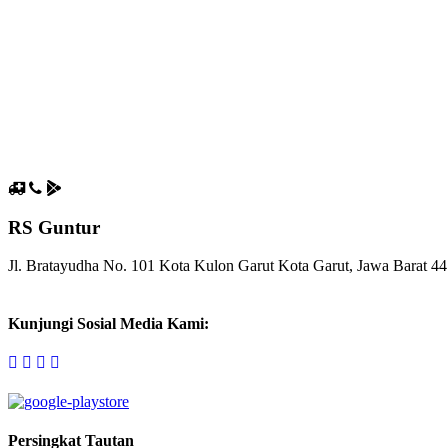
#LaboratoriumGuntur #DiagnostikTepat #RSGuntur #KesehatanAda
4o
Galeri
Click to enlarge image
Click to enlarge image
RS Guntur
Click to enlarge image
Jl. Bratayudha No. 101 Kota Kulon Garut Kota Garut, Jawa Barat 4
Kunjungi Sosial Media Kami:
Persingkat Tautan