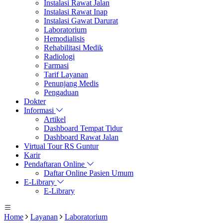
Instalasi Rawat Jalan
Instalasi Rawat Inap
Instalasi Gawat Darurat
Laboratorium
Hemodialisis
Rehabilitasi Medik
Radiologi
Farmasi
Tarif Layanan
Penunjang Medis
Pengaduan
Dokter
Informasi
Artikel
Dashboard Tempat Tidur
Dashboard Rawat Jalan
Virtual Tour RS Guntur
Karir
Pendaftaran Online
Daftar Online Pasien Umum
E-Library
E-Library
Home
Layanan
Laboratorium