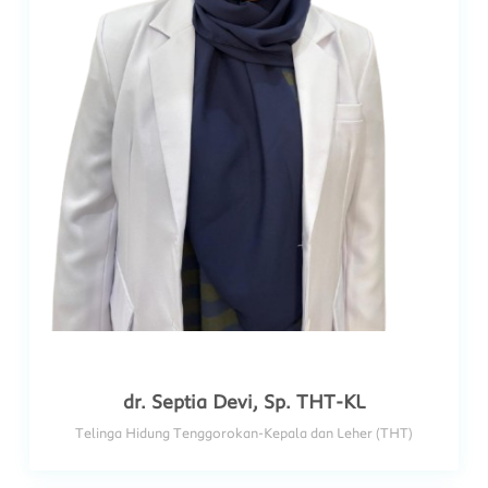
dr. Septia Devi, Sp. THT-KL
Telinga Hidung Tenggorokan-Kepala dan Leher (THT)