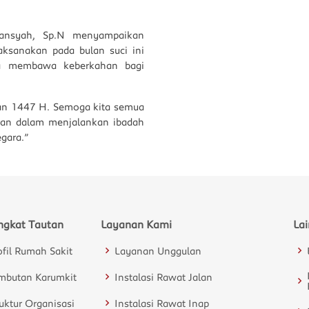
mansyah, Sp.N menyampaikan
aksanakan pada bulan suci ini
ta membawa keberkahan bagi
an 1447 H. Semoga kita semua
aran dalam menjalankan ibadah
gara.”
ngkat Tautan
Layanan Kami
La
ofil Rumah Sakit
Layanan Unggulan
mbutan Karumkit
Instalasi Rawat Jalan
ruktur Organisasi
Instalasi Rawat Inap