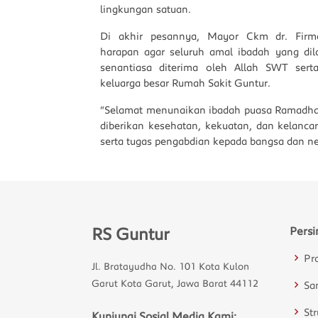
lingkungan satuan.
Di akhir pesannya, Mayor Ckm dr. Fir
harapan agar seluruh amal ibadah yang dil
senantiasa diterima oleh Allah SWT ser
keluarga besar Rumah Sakit Guntur.
“Selamat menunaikan ibadah puasa Ramadh
diberikan kesehatan, kekuatan, dan kelanc
serta tugas pengabdian kepada bangsa dan ne
RS Guntur
Persi
Pr
Jl. Bratayudha No. 101 Kota Kulon
Garut Kota Garut, Jawa Barat 44112
Sa
St
Kunjungi Sosial Media Kami: