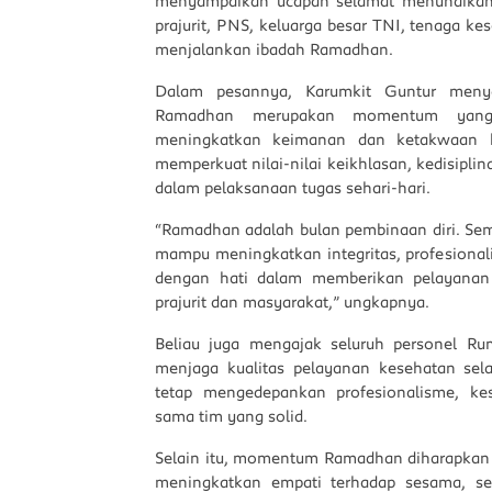
menyampaikan ucapan selamat menunaikan 
prajurit, PNS, keluarga besar TNI, tenaga ke
menjalankan ibadah Ramadhan.
Dalam pesannya, Karumkit Guntur meny
Ramadhan merupakan momentum yang
meningkatkan keimanan dan ketakwaan k
memperkuat nilai-nilai keikhlasan, kedisipli
dalam pelaksanaan tugas sehari-hari.
“Ramadhan adalah bulan pembinaan diri. Sem
mampu meningkatkan integritas, profesional
dengan hati dalam memberikan pelayanan 
prajurit dan masyarakat,” ungkapnya.
Beliau juga mengajak seluruh personel Ru
menjaga kualitas pelayanan kesehatan se
tetap mengedepankan profesionalisme, kes
sama tim yang solid.
Selain itu, momentum Ramadhan diharapkan 
meningkatkan empati terhadap sesama, ser